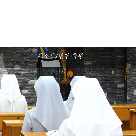
성
새소식/법인·후원