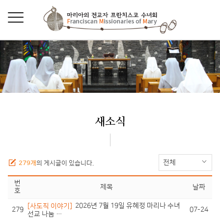
새소식
전체
279개
의 게시글이 있습니다.
번
제목
날짜
호
[사도직 이야기]
2026년 7월 19일 유혜정 마리나 수녀
279
07-24
선교 나눔 …