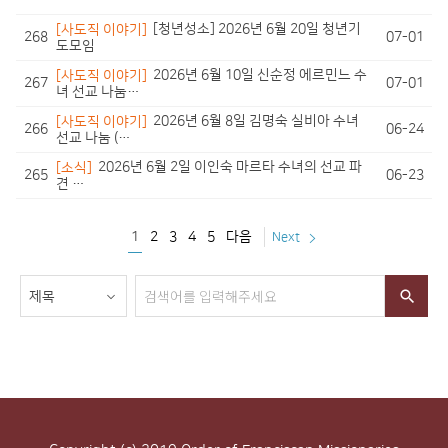
[사도직 이야기]
[청년성소] 2026년 6월 20일 청년기
268
07-01
도모임
[사도직 이야기]
2026년 6월 10일 신순정 에르민느 수
267
07-01
녀 선교 나눔…
[사도직 이야기]
2026년 6월 8일 김명숙 실비아 수녀
266
06-24
선교 나눔 (…
[소식]
2026년 6월 2일 이인숙 마르타 수녀의 선교 파
265
06-23
견 …
1
2
3
4
5
다음