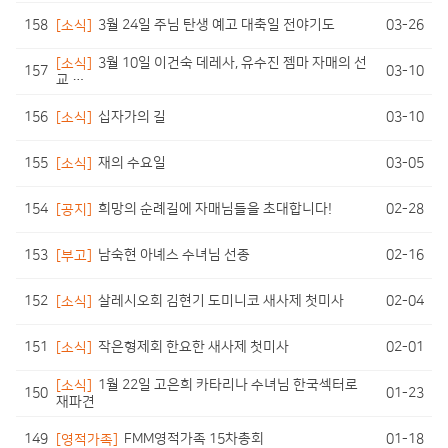
158
03-26
[소식]
3월 24일 주님 탄생 예고 대축일 전야기도
[소식]
3월 10일 이건숙 데레사, 유수진 젬마 자매의 선
157
03-10
교 …
156
03-10
[소식]
십자가의 길
155
03-05
[소식]
재의 수요일
154
02-28
[공지]
희망의 순례길에 자매님들을 초대합니다!
153
02-16
[부고]
남숙현 아녜스 수녀님 선종
152
02-04
[소식]
살레시오회 김현기 도미니코 새사제 첫미사
151
02-01
[소식]
작은형제회 한요한 새사제 첫미사
[소식]
1월 22일 고은희 카타리나 수녀님 한국섹터로
150
01-23
재파견
149
01-18
[영적가족]
FMM영적가족 15차총회