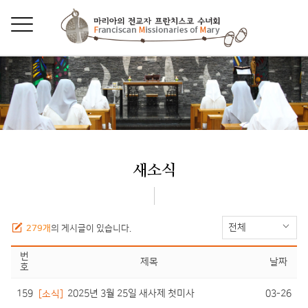
새소식
전체
279개
의 게시글이 있습니다.
번
제목
날짜
호
159
03-26
[소식]
2025년 3월 25일 새사제 첫미사