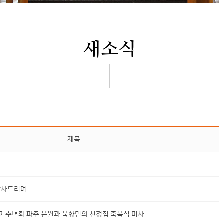
새소식
제목
감사드리며
 수녀회 파주 분원과 북향민의 친정집 축복식 미사