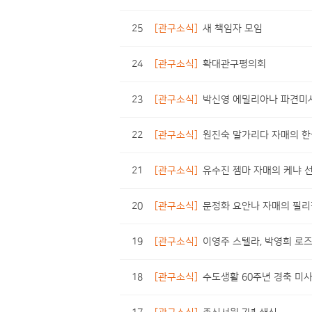
25
[관구소식]
새 책임자 모임
24
[관구소식]
확대관구평의회
23
[관구소식]
박신영 에밀리아나 파견미
22
[관구소식]
원진숙 말가리다 자매의 한
21
[관구소식]
유수진 젬마 자매의 케냐 
20
[관구소식]
문정화 요안나 자매의 필리
19
[관구소식]
이영주 스텔라, 박영희 로
18
[관구소식]
수도생활 60주년 경축 미사