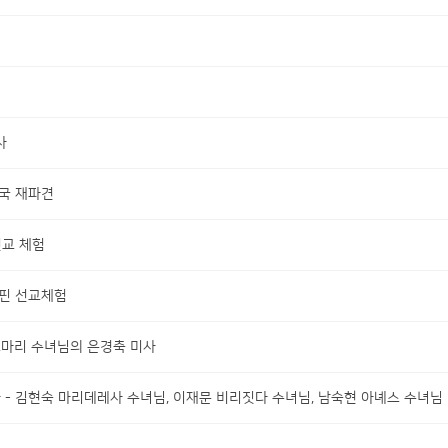
사
국 재파견
선교 체험
핀 선교체험
즈마리 수녀님의 은경축 미사
 - 김현숙 마리데레사 수녀님, 이재문 비리짓다 수녀님, 남숙현 아녜스 수녀님