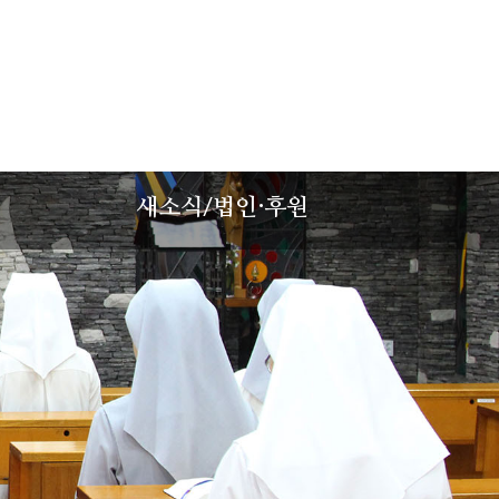
성
새소식/법인·후원