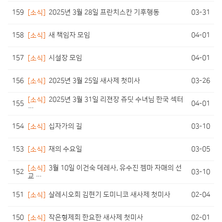
159
03-31
[소식]
2025년 3월 28일 프란치스칸 기후행동
158
04-01
[소식]
새 책임자 모임
157
04-01
[소식]
시설장 모임
156
03-26
[소식]
2025년 3월 25일 새사제 첫미사
[소식]
2025년 3월 31일 리젼장 쥬딧 수녀님 한국 섹터
155
04-01
…
154
03-10
[소식]
십자가의 길
153
03-05
[소식]
재의 수요일
[소식]
3월 10일 이건숙 데레사, 유수진 젬마 자매의 선
152
03-10
교 …
151
02-04
[소식]
살레시오회 김현기 도미니코 새사제 첫미사
150
02-01
[소식]
작은형제회 한요한 새사제 첫미사