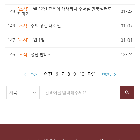
[소식]
1월 22일 고은희 카타리나 수녀님 한국섹터로
149
01-23
재파견
148
01-07
[소식]
주의 공현 대축일
147
01-01
[소식]
1월 1일
146
12-24
[소식]
성탄 밤미사
이전
6
7
8
9
10
다음