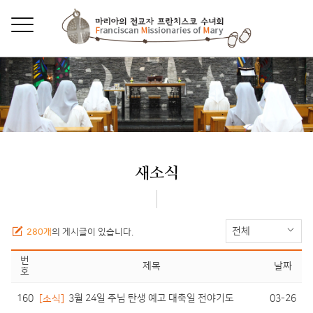
새소식
전체
280개
의 게시글이 있습니다.
번
제목
날짜
호
160
03-26
[소식]
3월 24일 주님 탄생 예고 대축일 전야기도