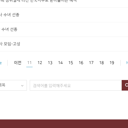
 자매 삼위일체 리전 한국지구로 받아들이는 예식
로사 수녀 선종
다 수녀 선종
교사 모임-고성
이전
11
12
13
14
15
16
17
18
19