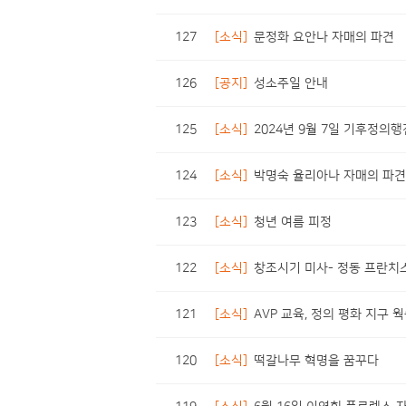
127
[소식]
문정화 요안나 자매의 파견
126
[공지]
성소주일 안내
125
[소식]
2024년 9월 7일 기후정의
124
[소식]
박명숙 율리아나 자매의 파견
123
[소식]
청년 여름 피정
122
[소식]
창조시기 미사- 정동 프란치
121
[소식]
AVP 교육, 정의 평화 지구
120
[소식]
떡갈나무 혁명을 꿈꾸다