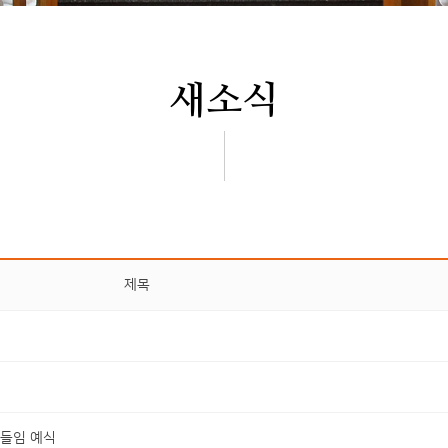
새소식
제목
들임 예식