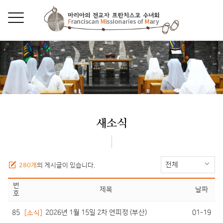
새소식
전체
280개
의 게시글이 있습니다.
번
제목
날짜
호
85
01-19
[소식]
2026년 1월 15일 2차 연피정 (부산)