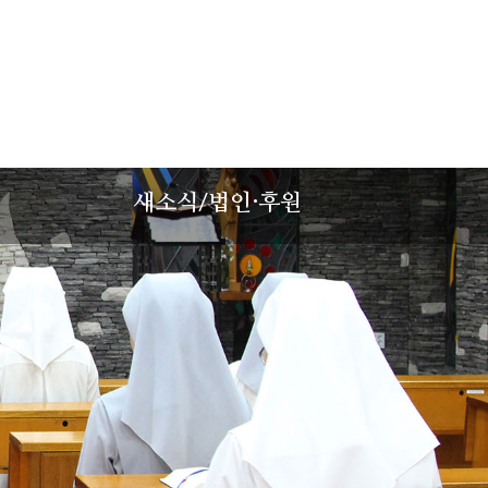
성
새소식/법인·후원