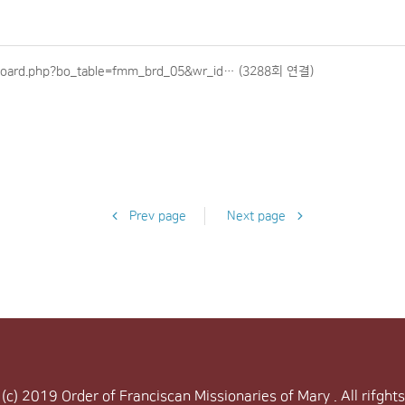
/board.php?bo_table=fmm_brd_05&wr_id…
(3288회 연결)
Prev page
Next page
 (c) 2019 Order of Franciscan Missionaries
of Mary . All rifght