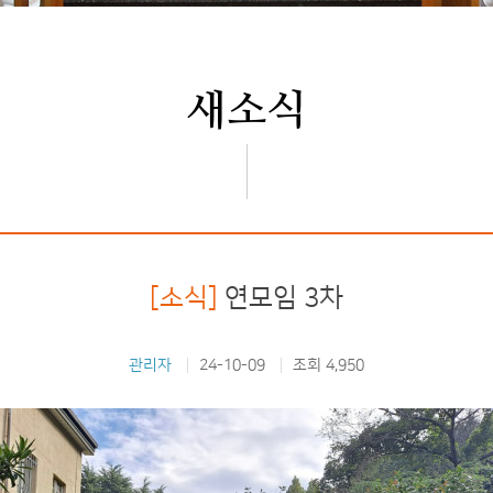
새소식
[소식]
연모임 3차
관리자
24-10-09
조회 4,950